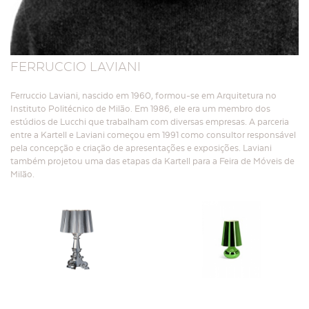
FERRUCCIO LAVIANI
Ferruccio Laviani, nascido em 1960, formou-se em Arquitetura no
Instituto Politécnico de Milão. Em 1986, ele era um membro dos
estúdios de Lucchi que trabalham com diversas empresas. A parceria
entre a Kartell e Laviani começou em 1991 como consultor responsável
pela concepção e criação de apresentações e exposições. Laviani
também projetou uma das etapas da Kartell para a Feira de Móveis de
Milão.