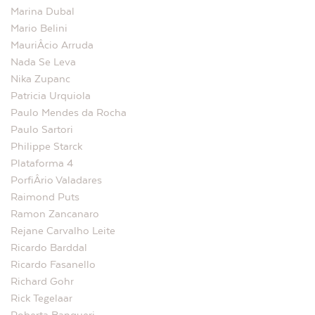
Marina Dubal
Mario Belini
MauriÂ­cio Arruda
Nada Se Leva
Nika Zupanc
Patricia Urquiola
Paulo Mendes da Rocha
Paulo Sartori
Philippe Starck
Plataforma 4
PorfiÂ­rio Valadares
Raimond Puts
Ramon Zancanaro
Rejane Carvalho Leite
Ricardo Barddal
Ricardo Fasanello
Richard Gohr
Rick Tegelaar