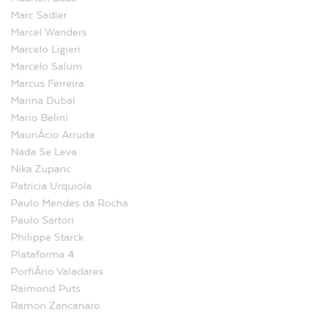
Marc Sadler
Marcel Wanders
Marcelo Ligieri
Marcelo Salum
Marcus Ferreira
Marina Dubal
Mario Belini
MauriÂ­cio Arruda
Nada Se Leva
Nika Zupanc
Patricia Urquiola
Paulo Mendes da Rocha
Paulo Sartori
Philippe Starck
Plataforma 4
PorfiÂ­rio Valadares
Raimond Puts
Ramon Zancanaro