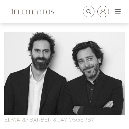
LOGIN
ARQUITETOS
EDWARD BARBER & JAY OSGERBY