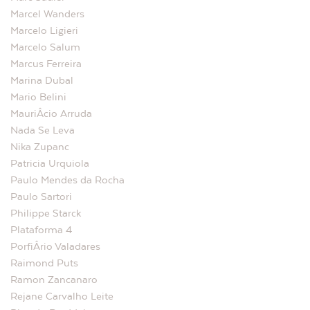
Marcel Wanders
Marcelo Ligieri
Marcelo Salum
Marcus Ferreira
Marina Dubal
Mario Belini
MauriÂ­cio Arruda
Nada Se Leva
Nika Zupanc
Patricia Urquiola
Paulo Mendes da Rocha
Paulo Sartori
Philippe Starck
Plataforma 4
PorfiÂ­rio Valadares
Raimond Puts
Ramon Zancanaro
Rejane Carvalho Leite