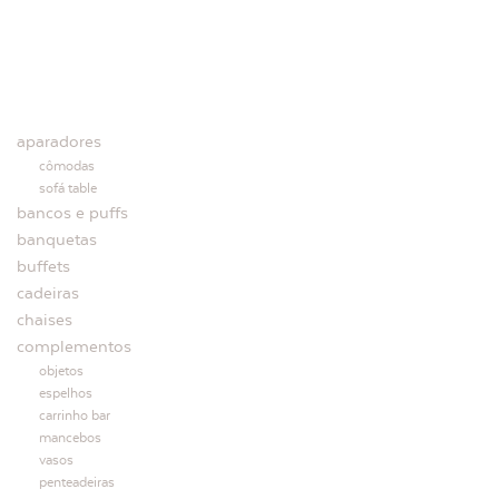
aparadores
cômodas
sofá table
bancos e puffs
banquetas
buffets
cadeiras
chaises
complementos
objetos
espelhos
carrinho bar
mancebos
vasos
penteadeiras