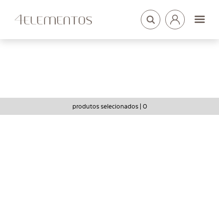
LOGIN
ARQUITETOS
produtos selecionados |
0