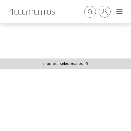
LOGIN
ARQUITETOS
produtos selecionados |
0