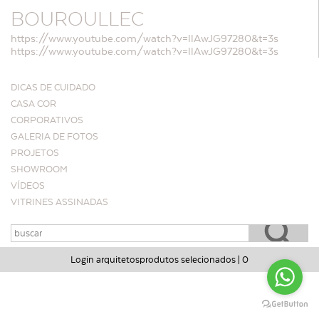
BOUROULLEC
https://www.youtube.com/watch?v=llAwJG97280&t=3s
https://www.youtube.com/watch?v=llAwJG97280&t=3s
DICAS DE CUIDADO
CASA COR
CORPORATIVOS
GALERIA DE FOTOS
PROJETOS
SHOWROOM
VÍDEOS
VITRINES ASSINADAS
Login arquitetos
produtos selecionados |
0