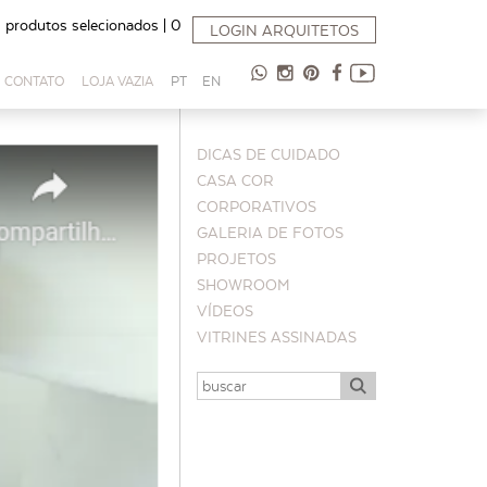
produtos selecionados |
0
LOGIN ARQUITETOS
47
INSTAGRAM
PINTEREST
FACEBOOK
98854-
CONTATO
LOJA VAZIA
PT
EN
9065
DICAS DE CUIDADO
CASA COR
CORPORATIVOS
GALERIA DE FOTOS
PROJETOS
SHOWROOM
VÍDEOS
VITRINES ASSINADAS