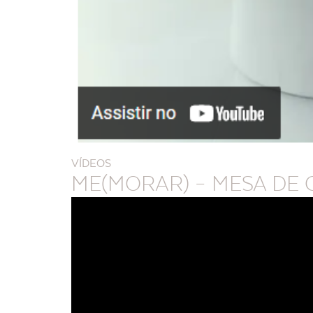
VÍDEOS
ME(MORAR) – MESA DE